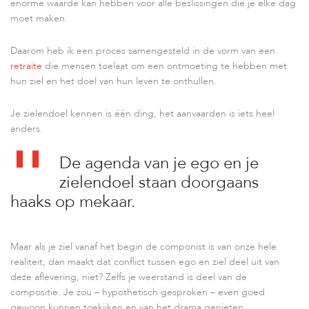
enorme waarde kan hebben voor alle beslissingen die je elke dag
moet maken.
Daarom heb ik een proces samengesteld in de vorm van een
retraite
die mensen toelaat om een ontmoeting te hebben met
hun ziel en het doel van hun leven te onthullen.
Je zielendoel kennen is één ding, het aanvaarden is iets heel
anders.
De agenda van je ego en je
zielendoel staan doorgaans
haaks op mekaar.
Maar als je ziel vanaf het begin de componist is van onze hele
realiteit, dan maakt dat conflict tussen ego en ziel deel uit van
deze aflevering, niet? Zelfs je weerstand is deel van de
compositie. Je zou – hypothetisch gesproken – even goed
gewoon kunnen toekijken en van het drama genieten.