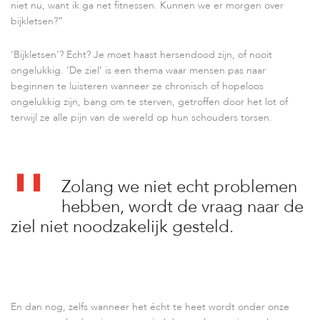
niet nu, want ik ga net fitnessen. Kunnen we er morgen over
bijkletsen?”
‘Bijkletsen’? Echt? Je moet haast hersendood zijn, of nooit
ongelukkig. ‘De ziel’ is een thema waar mensen pas naar
beginnen te luisteren wanneer ze chronisch of hopeloos
ongelukkig zijn, bang om te sterven, getroffen door het lot of
terwijl ze alle pijn van de wereld op hun schouders torsen.
Zolang we niet echt problemen
hebben, wordt de vraag naar de
ziel niet noodzakelijk gesteld.
En dan nog, zelfs wanneer het écht te heet wordt onder onze