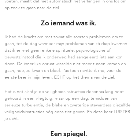
voeten, maakt dat niet automatisch het verlangen in ons los om
op zoek te gaan naar de ziel.
Zo iemand was ik.
Ik had de kracht om met zowat alle soorten problemen om te
gaan, tot de dag wanneer mijn problemen van zó diep kwamen
dat ik er met geen enkele spirituele, psychologische of
bewustzijnstool die ik onderweg had aangeleerd iets aan kon
doen. De innerlijke onrust wisselde niet meer tussen komen en
gaan, nee, ze kwam en bleef. Pas toen richtte ik me, voor de
eerste keer in mijn leven, ECHT op het thema van de ziel.
Het is net alsof je de veiligheidsinstructies decennia lang hebt
gehoord in een vliegtuig, maar op een dag, temidden van
serieuze turbulentie, de bleke en zweterige stewardess diezelfde
veiligheidsinstructies nóg eens ziet geven. En deze keer LUISTER
je echt.
Een spiegel.