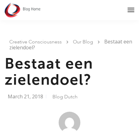
Tog
Nav
Bestaat een
Creative Consciousness
Our Blog
zielendoel?
Bestaat een
zielendoel?
March 21, 2018
Blog Dutch