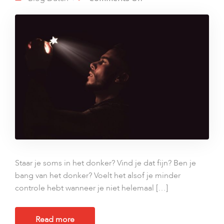
donker
Staar je soms in het donker? Vind je dat fijn? Ben je
bang van het donker? Voelt het alsof je minder
controle hebt wanneer je niet helemaal […]
Read more