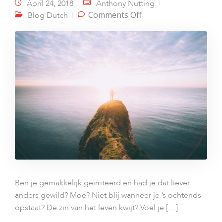
April 24, 2018
Anthony Nutting
on Burn-out, Bore-
Comments Off
Blog Dutch
out & Co.
Ben je gemakkelijk geïrriteerd en had je dat liever
anders gewild? Moe? Niet blij wanneer je ’s ochtends
opstaat? De zin van het leven kwijt? Voel je […]