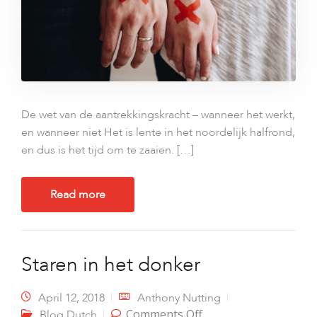
De wet van de aantrekkingskracht – wanneer het werkt,
en wanneer niet Het is lente in het noordelijk halfrond,
en dus is het tijd om te zaaien. […]
Read more
Staren in het donker
April 12, 2018
Anthony Nutting
on Staren in het
Comments Off
Blog Dutch