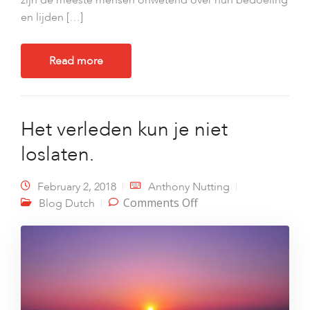
zijn de meeste mensen onwetend over hun bedoeling
en lijden […]
Read more
Het verleden kun je niet
loslaten.
February 2, 2018
Anthony Nutting
on Het verleden kun
Comments Off
Blog Dutch
je niet loslaten.