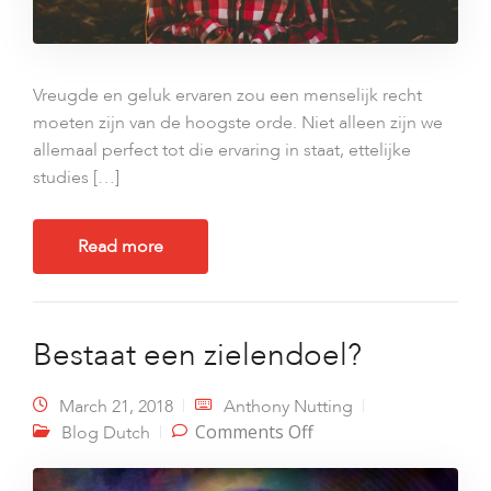
Vreugde en geluk ervaren zou een menselijk recht
moeten zijn van de hoogste orde. Niet alleen zijn we
allemaal perfect tot die ervaring in staat, ettelijke
studies […]
Read more
Bestaat een zielendoel?
March 21, 2018
Anthony Nutting
on Bestaat een
Comments Off
Blog Dutch
zielendoel?